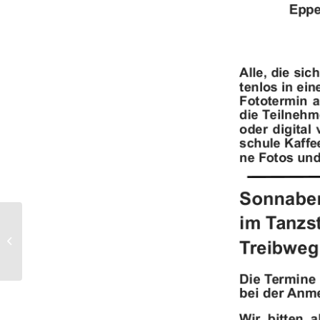
Afghanistan – Ohne Frauenrechte
keine Zukunft. Lesung und Gespräch
am 9....